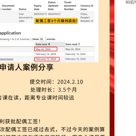
80
80