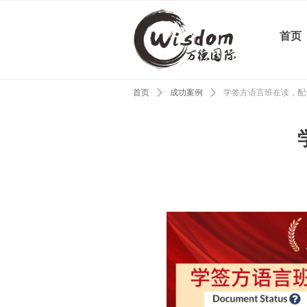
首页
首页
ꄲ
成功案例
ꄲ
学签方语言班在读，配