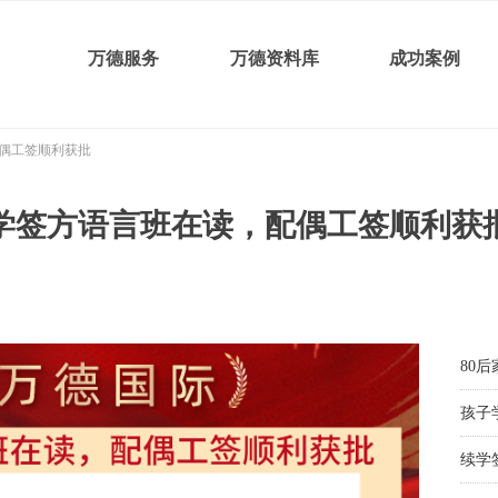
万德服务
万德资料库
成功案例
偶工签顺利获批
学签方语言班在读，配偶工签顺利获
毕业
毕业
配偶
配偶
配偶
毕业
境内
陪读
配偶
90
小留
旅游
中学
90后
80
孩子